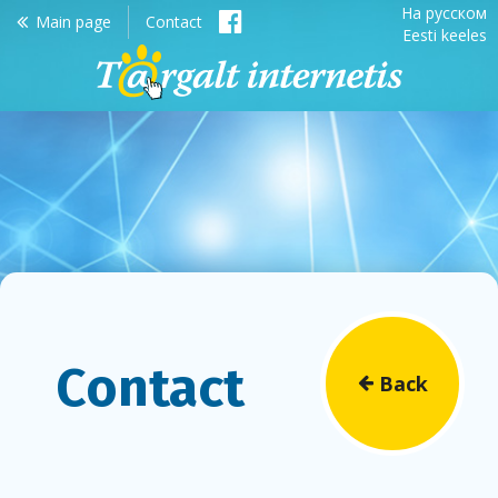
На русском
Main page
Contact
Eesti keeles
Targalt
internetis
Contact
Back